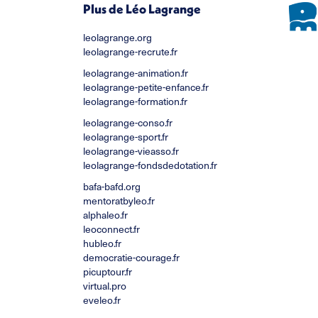
Plus de Léo Lagrange
leolagrange.org
leolagrange-recrute.fr
leolagrange-animation.fr
leolagrange-petite-enfance.fr
leolagrange-formation.fr
leolagrange-conso.fr
leolagrange-sport.fr
leolagrange-vieasso.fr
leolagrange-fondsdedotation.fr
bafa-bafd.org
mentoratbyleo.fr
alphaleo.fr
leoconnect.fr
hubleo.fr
democratie-courage.fr
picuptour.fr
virtual.pro
eveleo.fr