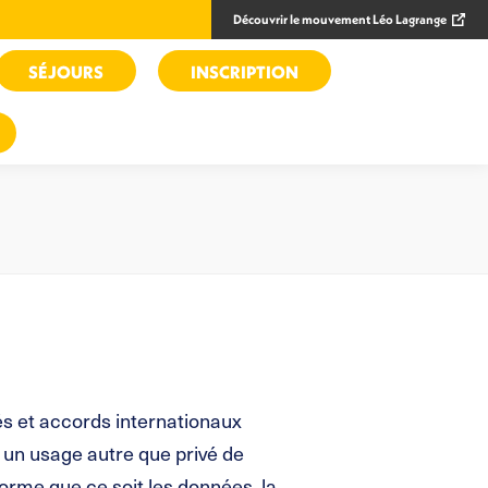
Découvrir le mouvement Léo Lagrange
SÉJOURS
INSCRIPTION
tés et accords internationaux
ur un usage autre que privé de
forme que ce soit les données, la