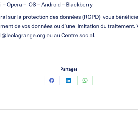
i – Opera – iOS – Android – Blackberry
 sur la protection des données (RGPD), vous bénéficiez
facement de vos données ou d’une limitation du traitement.
fll@leolagrange.org ou au Centre social.
Partager
Partager
Partager
Partager
sur
sur
sur
Facebook
LinkedIn
WhatsApp