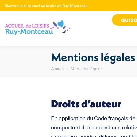
Bienvenue à l’accueil de loisirs de Ruy-Montceau
QUI S
Mentions légales
Mentions légales
Vous êtes ici :
Accueil
Droits d’auteur
En application du Code français de 
comportant des dispositions relative
reproduire, vendre, diffuser, modifi