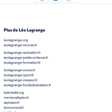
Partager
Partager
Partager
sur
sur
sur
Facebook
LinkedIn
WhatsApp
Plus de Léo Lagrange
leolagrange.org
leolagrange-recrute.fr
leolagrange-animation.fr
leolagrange-petite-enfance.fr
leolagrange-formation.fr
leolagrange-conso.fr
leolagrange-sport.fr
leolagrange-vieasso.fr
leolagrange-fondsdedotation.fr
bafa-bafd.org
mentoratbyleo.fr
alphaleo.fr
leoconnect.fr