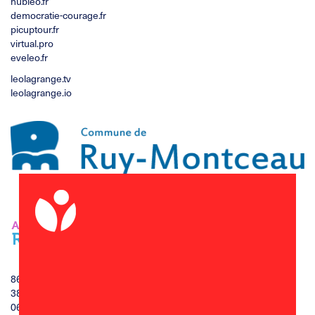
hubleo.fr
democratie-courage.fr
picuptour.fr
virtual.pro
eveleo.fr
leolagrange.tv
leolagrange.io
86 impasse de la mairie
38300 Ruy-Montceau
06 70 61 36 60