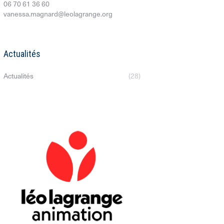
06 70 61 36 60
vanessa.magnard@leolagrange.org
Actualités
Actualités
(28)