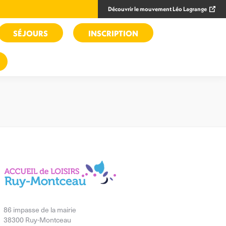
Découvrir le mouvement Léo Lagrange
SÉJOURS
INSCRIPTION
86 impasse de la mairie
38300 Ruy-Montceau