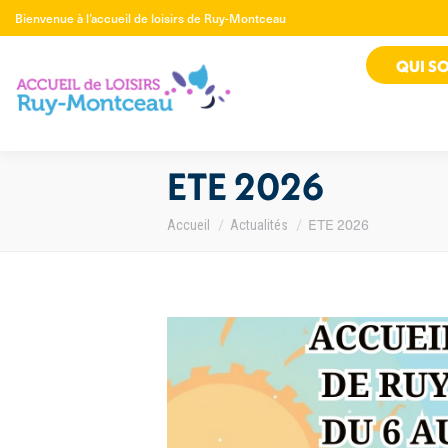
Bienvenue à l’accueil de loisirs de Ruy-Montceau
QUI S
ETE 2026
Vous êtes ici :
ETE 2026
Accueil
Actualités