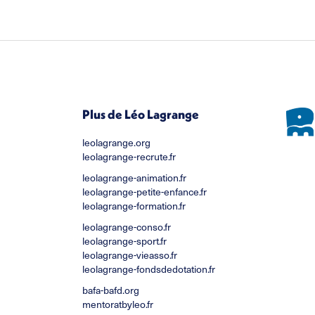
sur
Fa
Plus de Léo Lagrange
leolagrange.org
leolagrange-recrute.fr
leolagrange-animation.fr
leolagrange-petite-enfance.fr
leolagrange-formation.fr
leolagrange-conso.fr
leolagrange-sport.fr
leolagrange-vieasso.fr
leolagrange-fondsdedotation.fr
bafa-bafd.org
mentoratbyleo.fr