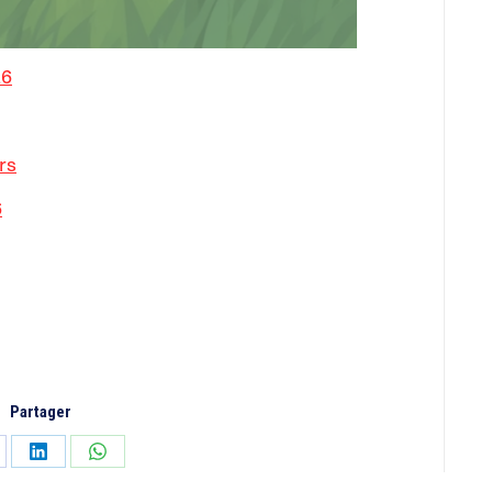
26
rs
6
Partager
tager
Partager
Partager