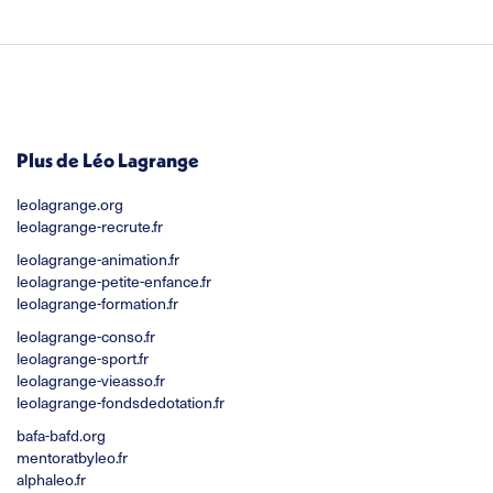
Plus de Léo Lagrange
leolagrange.org
leolagrange-recrute.fr
leolagrange-animation.fr
leolagrange-petite-enfance.fr
leolagrange-formation.fr
leolagrange-conso.fr
leolagrange-sport.fr
leolagrange-vieasso.fr
leolagrange-fondsdedotation.fr
bafa-bafd.org
mentoratbyleo.fr
alphaleo.fr