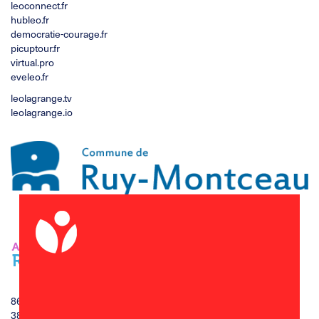
leoconnect.fr
hubleo.fr
democratie-courage.fr
picuptour.fr
virtual.pro
eveleo.fr
leolagrange.tv
leolagrange.io
86 impasse de la mairie
38300 Ruy-Montceau