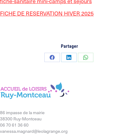
fiche-sanitaire mini-camps et séjours
FICHE DE RESERVATION HIVER 2025
Partager
Partager
Partager
Partager
sur
sur
sur
Facebook
LinkedIn
WhatsApp
86 impasse de la mairie
38300 Ruy-Montceau
06 70 61 36 60
vanessa.magnard@leolagrange.org