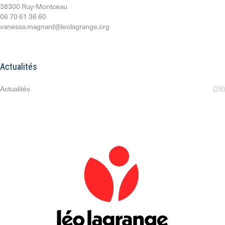
38300 Ruy-Montceau
06 70 61 36 60
vanessa.magnard@leolagrange.org
Actualités
Actualités
(28)