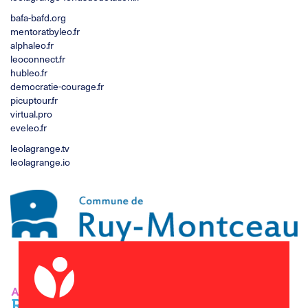
bafa-bafd.org
mentoratbyleo.fr
alphaleo.fr
leoconnect.fr
hubleo.fr
democratie-courage.fr
picuptour.fr
virtual.pro
eveleo.fr
leolagrange.tv
leolagrange.io