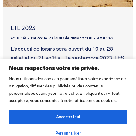
ETE 2023
Actualités
Par
Accueil de loisirs de Ruy-Montceau
9 mai 2023
L’accueil de loisirs sera ouvert du 10 au 28
juillet et du 21 août au 1e septembre 2023. LES
INSCRIPTIONS SONT OUVERTES DU 17 AU
Nous respectons votre vie privée.
26 MAI 2023. THEMES: UN JOUR, JE SERAI du
Nous utilisons des cookies pour améliorer votre expérience de
10 au 13 juillet: Un pirate du 17 au 21 juillet:
navigation, diffuser des publicités ou des contenus
personnalisés et analyser notre trafic. En cliquant sur « Tout
Astérix ou Obélix du 24 au 23 juillet: Un super…
accepter », vous consentez à notre utilisation des cookies.
Accepter tout
←
1
2
3
4
→
Personnaliser