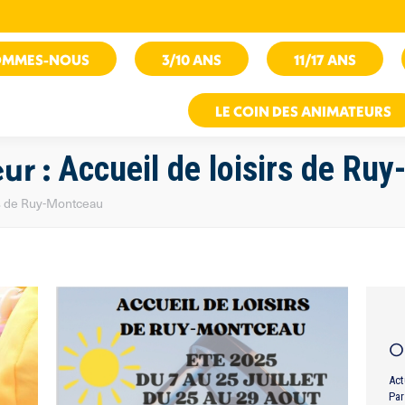
OMMES-NOUS
3/10 ANS
11/17 ANS
LE COIN DES ANIMATEURS
eur :
Accueil de loisirs de Ru
sirs de Ruy-Montceau
O
Act
Pa