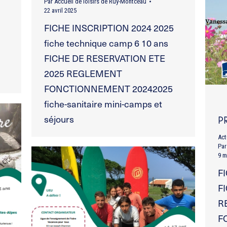
Par
Accueil de loisirs de Ruy-Montceau
22 avril 2025
FICHE INSCRIPTION 2024 2025
fiche technique camp 6 10 ans
FICHE DE RESERVATION ETE
2025 REGLEMENT
FONCTIONNEMENT 20242025
fiche-sanitaire mini-camps et
séjours
P
Act
Pa
9 m
F
F
R
F