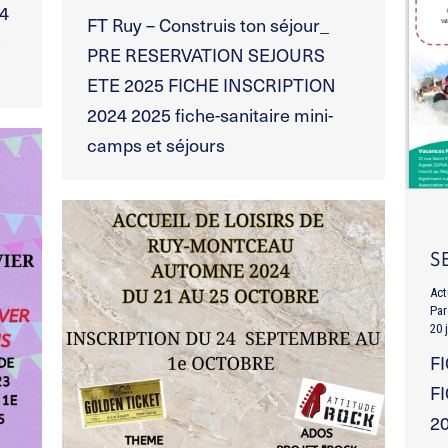
4
FT Ruy – Construis ton séjour_
s
PRE RESERVATION SEJOURS
ETE 2025 FICHE INSCRIPTION
2024 2025 fiche-sanitaire mini-
camps et séjours
S
Act
Pa
20 
F
F
20